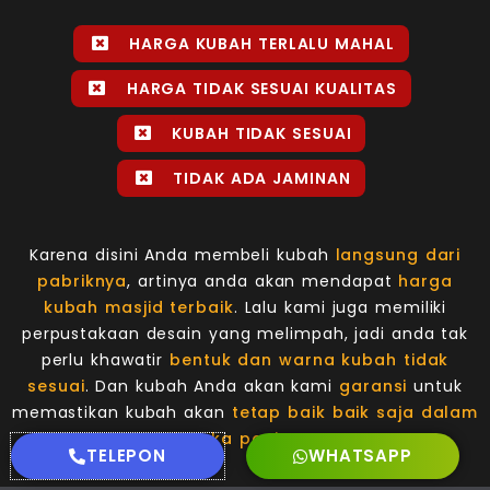
HARGA KUBAH TERLALU MAHAL
HARGA TIDAK SESUAI KUALITAS
KUBAH TIDAK SESUAI
TIDAK ADA JAMINAN
Karena disini Anda membeli kubah
langsung dari
pabriknya
, artinya anda akan mendapat
harga
kubah masjid terbaik
. Lalu kami juga memiliki
perpustakaan desain yang melimpah, jadi anda tak
perlu khawatir
bentuk dan warna kubah tidak
sesuai
. Dan kubah Anda akan kami
garansi
untuk
memastikan kubah akan
tetap baik baik saja dalam
jangka panjang
.
TELEPON
WHATSAPP