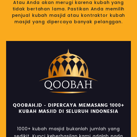
Atau Anda akan merugi karena kubah yang
tidak bertahan lama. Pastikan Anda memilih
penjual kubah masjid atau kontraktor kubah
masjid yang dipercaya banyak pelanggan.
QOOBAH.ID - DIPERCAYA MEMASANG 1000+
KUBAH MASJID DI SELURUH INDONESIA
1000+ kubah masjid bukanlah jumlah yang
sedikit. Kunci keberhasilan kami adalah pada