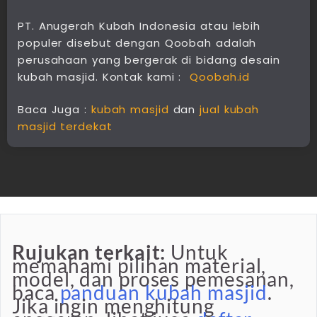
PT. Anugerah Kubah Indonesia atau lebih
populer disebut dengan Qoobah adalah
perusahaan yang bergerak di bidang desain
kubah masjid. Kontak kami :
Qoobah.id
Baca Juga :
kubah masjid
dan
jual kubah
masjid terdekat
Rujukan terkait:
Untuk
memahami pilihan material,
model, dan proses pemesanan,
baca
panduan kubah masjid
.
Jika ingin menghitung