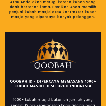
Atau Anda akan merugi karena kubah yang
tidak bertahan lama. Pastikan Anda memilih
penjual kubah masjid atau kontraktor kubah
masjid yang dipercaya banyak pelanggan.
QOOBAH.ID - DIPERCAYA MEMASANG 1000+
KUBAH MASJID DI SELURUH INDONESIA
1000+ kubah masjid bukanlah jumlah yang
sedikit. Kunci keberhasilan kami adalah pada