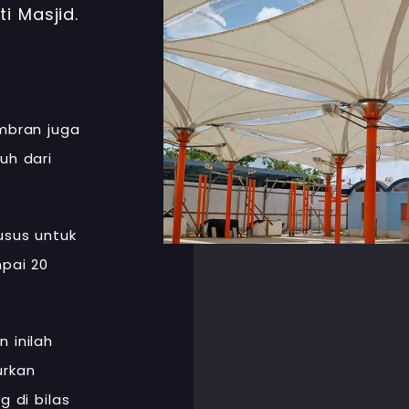
i Masjid.
mbran juga
uh dari
usus untuk
pai 20
 inilah
urkan
 di bilas