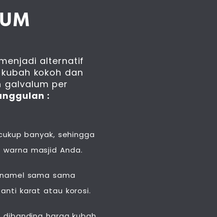
LUM
enjadi alternatif
 kubah kokoh dan
 galvalum per
unggulan :
 cukup banyak, sehingga
 warna masjid Anda.
 enamel sama sama
nti karat atau korosi.
 dibanding harga kubah