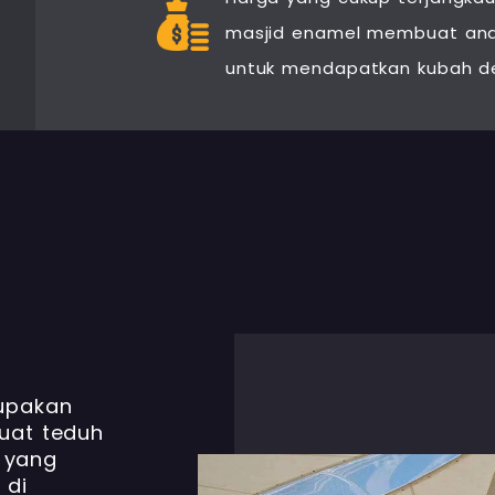
masjid enamel membuat anda
untuk mendapatkan kubah d
upakan
uat teduh
a yang
 di