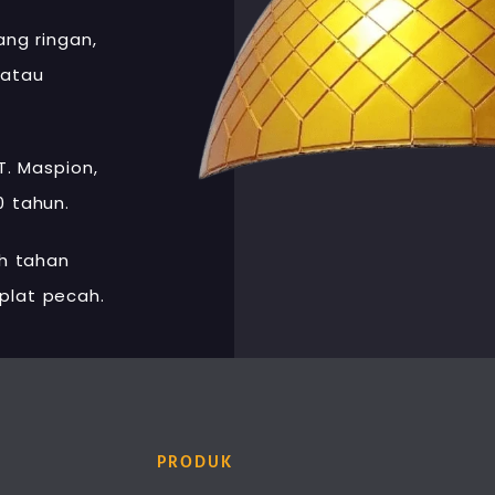
ang ringan,
 atau
T. Maspion,
 tahun.
ih tahan
plat pecah.
PRODUK