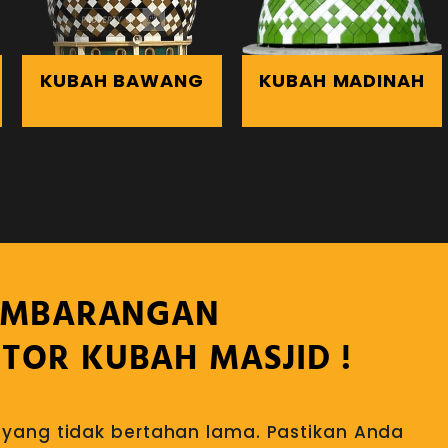
KUBAH BAWANG
KUBAH MADINAH
EMBARANGAN
TOR KUBAH MASJID !
yang tidak bertahan lama. Pastikan Anda