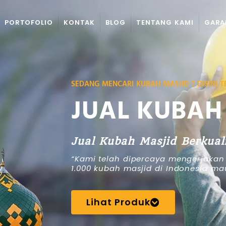
PORTOFOLIO
KONTAK
BLOG
TENTANG KAMI
GARA
SEDANG MENCARI KUBAH MASJID ? DISINI 
JUAL KUBAH
Jual Kubah Masjid Berkual
“Kami telah dipercaya mengerjakan
1.000 kubah masjid di Indonesia ma
Lihat Produk