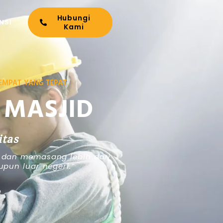
Hubungi
NSI
Kami
TEMPAT YANG TEPAT
 MASJID
itas
 dan memasang lebih dari
upun luar negeri.”