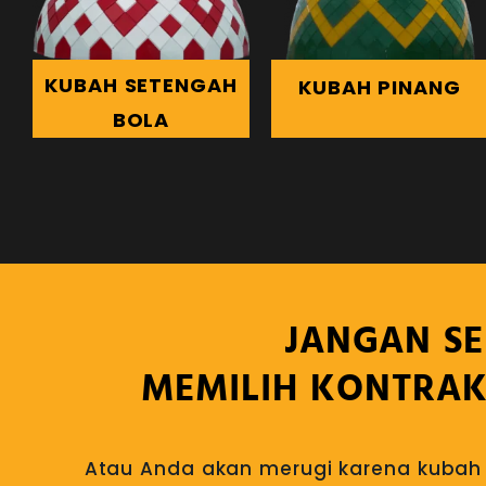
KUBAH SETENGAH
KUBAH PINANG
BOLA
JANGAN S
MEMILIH KONTRAK
Atau Anda akan merugi karena kubah 