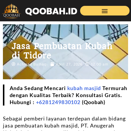
Jasa Pembuatan Kubah
di Tidore
Achmad Baihaqi
April 27, 2026
12:00 am
Anda Sedang Mencari
kubah masjid
Termurah
dengan Kualitas Terbaik? Konsultasi Gratis.
Hubungi :
+6281249830102
(Qoobah)
Sebagai pemberi layanan terdepan dalam bidang
jasa pembuatan kubah masjid, PT. Anugerah