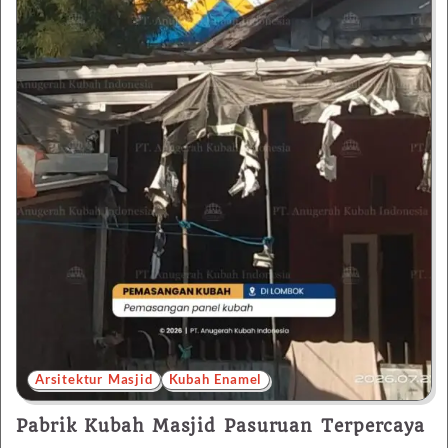
Arsitektur Masjid
Kubah Enamel
Pabrik Kubah Masjid Pasuruan Terpercaya