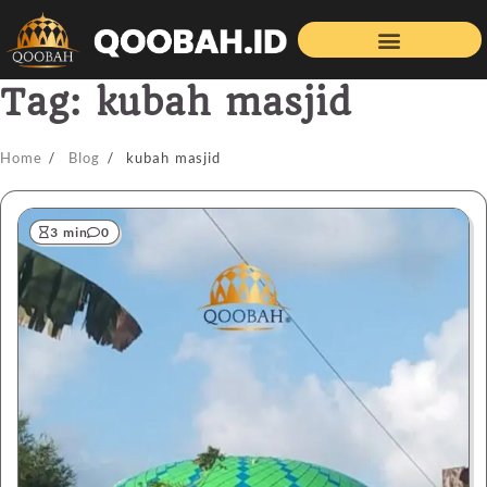
Tag:
kubah masjid
Home
Blog
kubah masjid
3 min
0