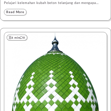
Pelajari kelemahan kubah beton telanjang dan mengapa…
Read More
6 min
0