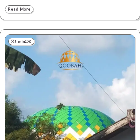
Read More
3 min
0