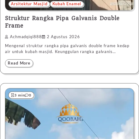
Arsitektur Masjid
Kubah Enamel
Struktur Rangka Pipa Galvanis Double
Frame
Achmadqiqi888
2 Agustus 2026
Mengenal struktur rangka pipa galvanis double frame kedap
air untuk kubah masjid. Keunggulan rangka galvanis…
Read More
3 min
0