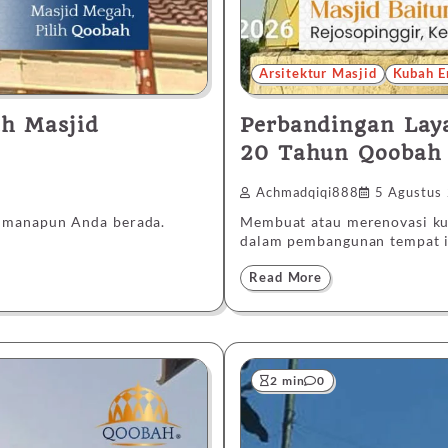
Arsitektur Masjid
Kubah E
h Masjid
Perbandingan Lay
20 Tahun Qoobah
Achmadqiqi888
5 Agustus
i manapun Anda berada.
Membuat atau merenovasi ku
dalam pembangunan tempat 
Read More
2 min
0