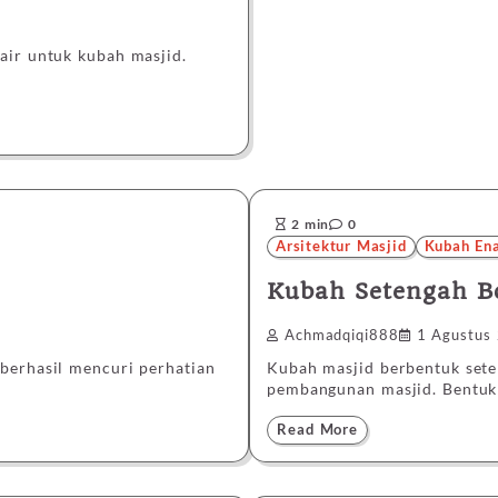
air untuk kubah masjid.
2 min
0
Arsitektur Masjid
Kubah En
Kubah Setengah B
Achmadqiqi888
1 Agustus
berhasil mencuri perhatian
Kubah masjid berbentuk seten
pembangunan masjid. Bentu
Read More