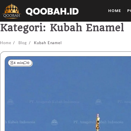
HOME
P
Kategori:
Kubah Enamel
Home
Blog
Kubah Enamel
4 min
0