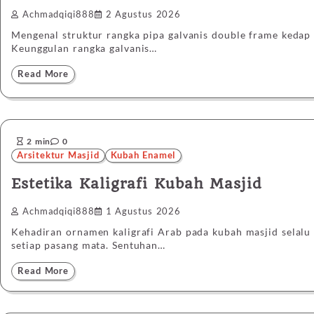
Achmadqiqi888
2 Agustus 2026
Mengenal struktur rangka pipa galvanis double frame kedap 
Keunggulan rangka galvanis…
Read More
2 min
0
Arsitektur Masjid
Kubah Enamel
Estetika Kaligrafi Kubah Masjid
Achmadqiqi888
1 Agustus 2026
Kehadiran ornamen kaligrafi Arab pada kubah masjid selalu 
setiap pasang mata. Sentuhan…
Read More