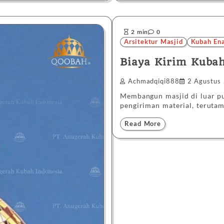
2 min
0
Arsitektur Masjid
Kubah En
Biaya Kirim Kubah
Achmadqiqi888
2 Agustus
Membangun masjid di luar pu
pengiriman material, teruta
Read More