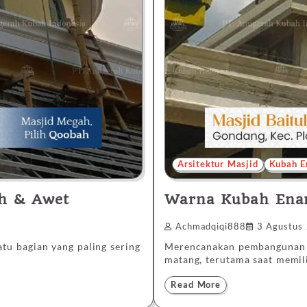
Arsitektur Masjid
Kubah E
ah & Awet
Warna Kubah Enam
Achmadqiqi888
3 Agustus
u bagian yang paling sering
Merencanakan pembangunan a
matang, terutama saat memil
Read More