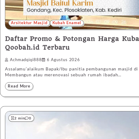
Arsitektur Masjid
Kubah Enamel
Daftar Promo & Potongan Harga Kuba
Qoobah.id Terbaru
Achmadqiqi888
6 Agustus 2026
Assalamu’alaikum Bapak/Ibu panitia pembangunan masjid d
Membangun atau merenovasi sebuah rumah ibadah…
Read More
2 min
0