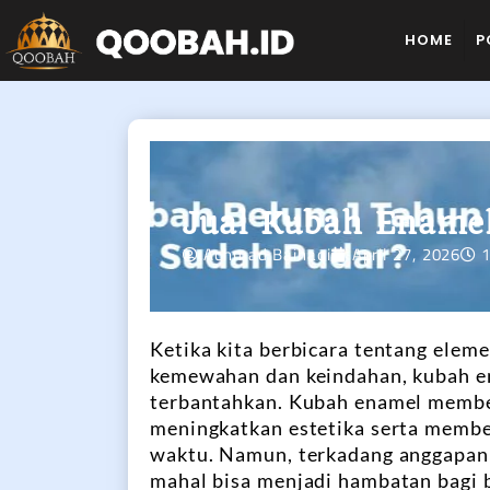
HOME
P
Jual Kubah Enamel
Achmad Baihaqi
April 27, 2026
Ketika kita berbicara tentang ele
kemewahan dan keindahan, kubah en
terbantahkan. Kubah enamel membe
meningkatkan estetika serta member
waktu. Namun, terkadang anggapan
mahal bisa menjadi hambatan bagi b