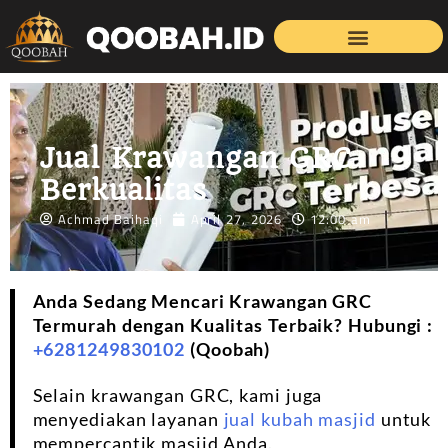
Jual Krawangan GRC
Berkualitas
Achmad Baihaqi
April 27, 2026
12:00 am
Anda Sedang Mencari Krawangan GRC
Termurah dengan Kualitas Terbaik? Hubungi :
+6281249830102
(Qoobah)
Selain krawangan GRC, kami juga
menyediakan layanan
jual kubah masjid
untuk
mempercantik masjid Anda.