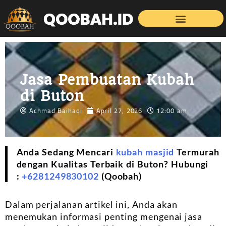
Jasa Pembuatan Kubah
di Buton
Achmad Baihaqi
April 27, 2026
12:00 am
Anda Sedang Mencari
kubah masjid
Termurah
dengan Kualitas Terbaik di Buton? Hubungi
:
+6281249830102
(Qoobah)
Dalam perjalanan artikel ini, Anda akan
menemukan informasi penting mengenai jasa