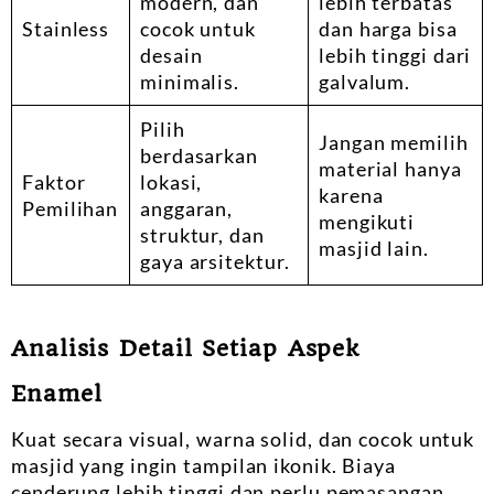
modern, dan
lebih terbatas
Stainless
cocok untuk
dan harga bisa
desain
lebih tinggi dari
minimalis.
galvalum.
Pilih
Jangan memilih
berdasarkan
material hanya
Faktor
lokasi,
karena
Pemilihan
anggaran,
mengikuti
struktur, dan
masjid lain.
gaya arsitektur.
Analisis Detail Setiap Aspek
Enamel
Kuat secara visual, warna solid, dan cocok untuk
masjid yang ingin tampilan ikonik. Biaya
cenderung lebih tinggi dan perlu pemasangan