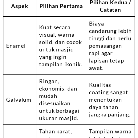
Pilihan Kedua /
Aspek
Pilihan Pertama
Catatan
Biaya
Kuat secara
cenderung lebih
visual, warna
tinggi dan perlu
solid, dan cocok
Enamel
pemasangan
untuk masjid
rapi agar
yang ingin
lapisan tetap
tampilan ikonik.
awet.
Ringan,
Kualitas
ekonomis, dan
coating sangat
mudah
Galvalum
menentukan
disesuaikan
daya tahan
untuk berbagai
jangka panjang.
ukuran masjid.
Tahan karat,
Tampilan warna