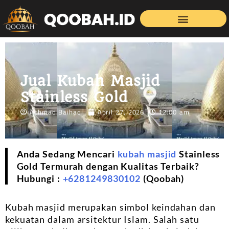
Jual Kubah Masjid
Stainless Gold
Achmad Baihaqi
April 27, 2026
12:00 am
Anda Sedang Mencari
kubah masjid
Stainless
Gold Termurah dengan Kualitas Terbaik?
Hubungi :
+6281249830102
(Qoobah)
Kubah masjid merupakan simbol keindahan dan
kekuatan dalam arsitektur Islam. Salah satu