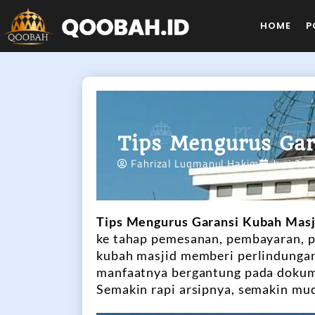
HOME
P
Tips Mengurus Gar
Fahrizal Luqmanul Hakim
Juni 22,
Tips Mengurus Garansi Kubah Masj
ke tahap pemesanan, pembayaran, p
kubah masjid memberi perlindungan
manfaatnya bergantung pada dokum
Semakin rapi arsipnya, semakin mu