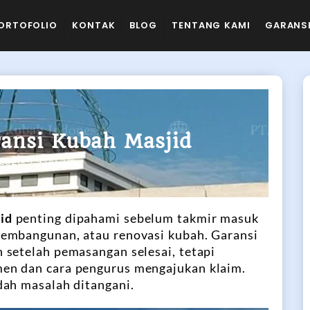
ORTOFOLIO
KONTAK
BLOG
TENTANG KAMI
GARANS
ansi Kubah Masjid
 2026
9:00 am
id
penting dipahami sebelum takmir masuk
embangunan, atau renovasi kubah. Garansi
 setelah pemasangan selesai, tetapi
en dan cara pengurus mengajukan klaim.
dah masalah ditangani.