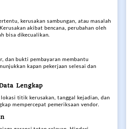
ertentu, kerusakan sambungan, atau masalah
 Kerusakan akibat bencana, perubahan oleh
ah bisa dikecualikan.
a
khir, dan bukti pembayaran membantu
unjukkan kapan pekerjaan selesai dan
Data Lengkap
 lokasi titik kerusakan, tanggal kejadian, dan
engkap mempercepat pemeriksaan vendor.
an
aga garansi tetap relevan. Hindari