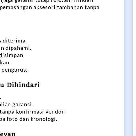
 pemasangan aksesori tambahan tanpa
 diterima.
n dipahami.
 disimpan.
pkan.
i pengurus.
u Dihindari
.
ian garansi.
anpa konfirmasi vendor.
a foto dan kronologi.
levan