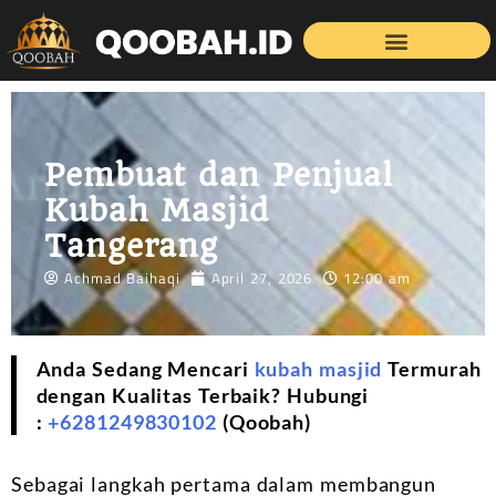
Pembuat dan Penjual
Kubah Masjid
Tangerang
Achmad Baihaqi
April 27, 2026
12:00 am
Anda Sedang Mencari
kubah masjid
Termurah
dengan Kualitas Terbaik? Hubungi
:
+6281249830102
(Qoobah)
Sebagai langkah pertama dalam membangun