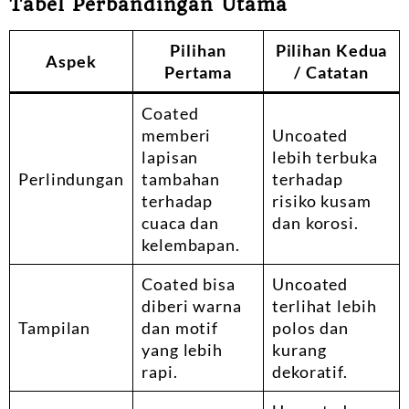
Tabel Perbandingan Utama
Pilihan
Pilihan Kedua
Aspek
Pertama
/ Catatan
Coated
memberi
Uncoated
lapisan
lebih terbuka
Perlindungan
tambahan
terhadap
terhadap
risiko kusam
cuaca dan
dan korosi.
kelembapan.
Coated bisa
Uncoated
diberi warna
terlihat lebih
Tampilan
dan motif
polos dan
yang lebih
kurang
rapi.
dekoratif.