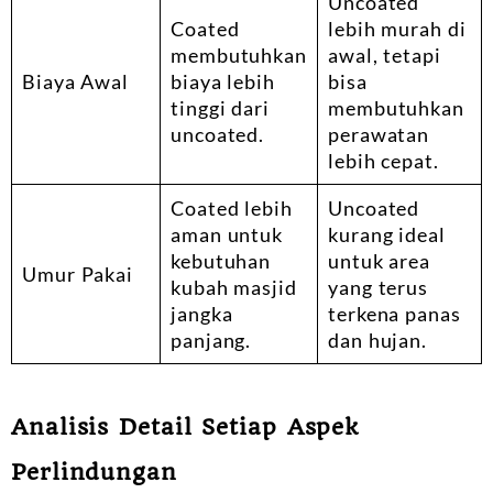
Uncoated
Coated
lebih murah di
membutuhkan
awal, tetapi
Biaya Awal
biaya lebih
bisa
tinggi dari
membutuhkan
uncoated.
perawatan
lebih cepat.
Coated lebih
Uncoated
aman untuk
kurang ideal
kebutuhan
untuk area
Umur Pakai
kubah masjid
yang terus
jangka
terkena panas
panjang.
dan hujan.
Analisis Detail Setiap Aspek
Perlindungan