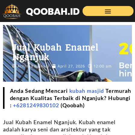
Jual Kubah Enamel
Nganjuk
Achmad Baihaqi
April 27, 2026
12:00 am
Anda Sedang Mencari
kubah masjid
Termurah
dengan Kualitas Terbaik di Nganjuk? Hubungi
:
+6281249830102
(Qoobah)
Jual Kubah Enamel Nganjuk. Kubah enamel
adalah karya seni dan arsitektur yang tak