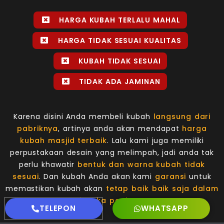
HARGA KUBAH TERLALU MAHAL
HARGA TIDAK SESUAI KUALITAS
KUBAH TIDAK SESUAI
TIDAK ADA JAMINAN
Karena disini Anda membeli kubah
langsung dari
pabriknya
, artinya anda akan mendapat
harga
kubah masjid terbaik
. Lalu kami juga memiliki
perpustakaan desain yang melimpah, jadi anda tak
perlu khawatir
bentuk dan warna kubah tidak
sesuai
. Dan kubah Anda akan kami
garansi
untuk
memastikan kubah akan
tetap baik baik saja dalam
jangka panjang
.
TELEPON
WHATSAPP