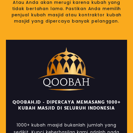
Atau Anda akan merugi karena kubah yang
tidak bertahan lama. Pastikan Anda memilih
penjual kubah masjid atau kontraktor kubah
masjid yang dipercaya banyak pelanggan.
QOOBAH.ID - DIPERCAYA MEMASANG 1000+
KUBAH MASJID DI SELURUH INDONESIA
1000+ kubah masjid bukanlah jumlah yang
sedikit. Kunci keberhasilan kami adalah pada