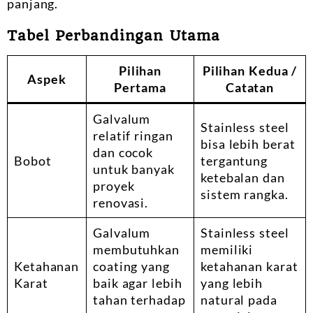
panjang.
Tabel Perbandingan Utama
Pilihan
Pilihan Kedua /
Aspek
Pertama
Catatan
Galvalum
Stainless steel
relatif ringan
bisa lebih berat
dan cocok
Bobot
tergantung
untuk banyak
ketebalan dan
proyek
sistem rangka.
renovasi.
Galvalum
Stainless steel
membutuhkan
memiliki
Ketahanan
coating yang
ketahanan karat
Karat
baik agar lebih
yang lebih
tahan terhadap
natural pada