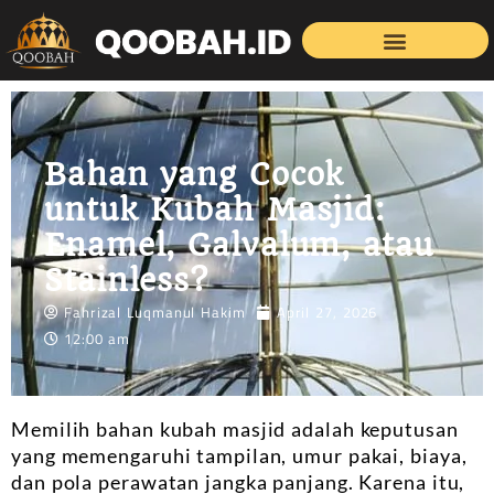
Bahan yang Cocok
untuk Kubah Masjid:
Enamel, Galvalum, atau
Stainless?
Fahrizal Luqmanul Hakim
April 27, 2026
12:00 am
Memilih bahan kubah masjid adalah keputusan
yang memengaruhi tampilan, umur pakai, biaya,
dan pola perawatan jangka panjang. Karena itu,